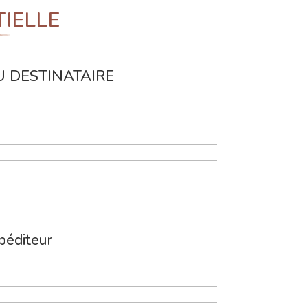
IELLE
 DESTINATAIRE
péditeur