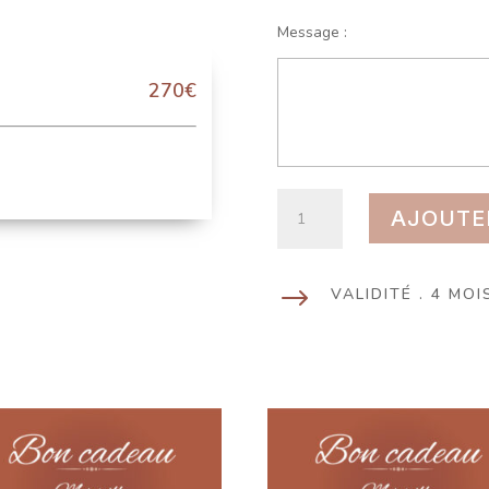
Message :
270€
quantité
AJOUTE
de
Cure
Essentielle
$
VALIDITÉ . 4 MOI