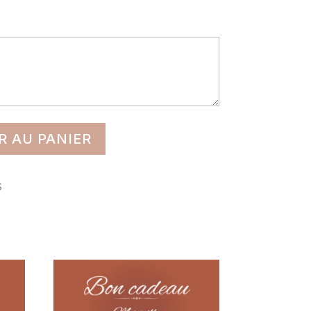
R AU PANIER
S